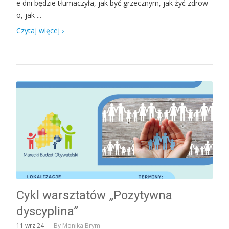
e dni będzie tłumaczyła, jak być grzecznym, jak żyć zdrow
o, jak ...
Czytaj więcej ›
Cykl warsztatów „Pozytywna
dyscyplina”
11
wrz 24
By
Monika Brym