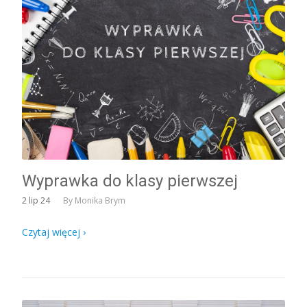
Wyprawka do klasy pierwszej
2
lip 24
By
Monika Brym
Czytaj więcej ›