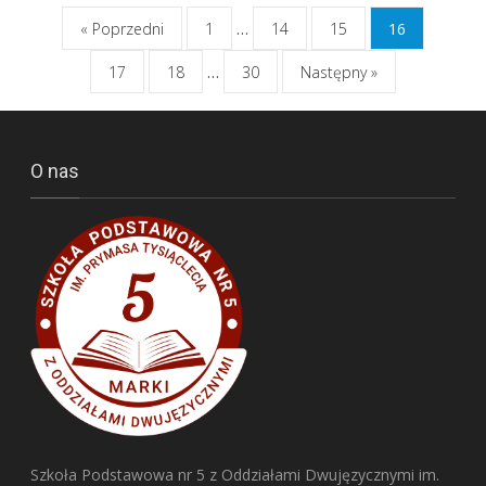
Nawigacja
« Poprzedni
1
…
14
15
16
postów
17
18
…
30
Następny »
O nas
Szkoła Podstawowa nr 5 z Oddziałami Dwujęzycznymi im.