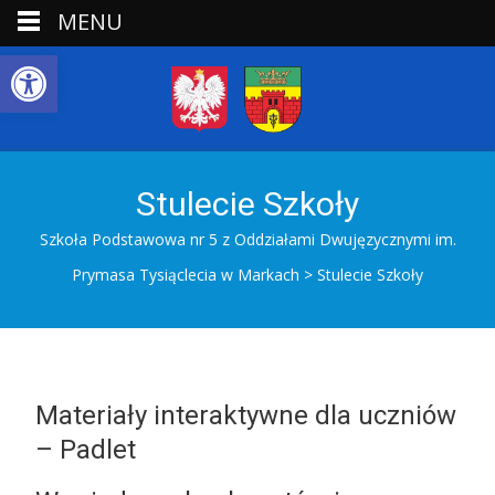
MENU
Open toolbar
Stulecie Szkoły
Szkoła Podstawowa nr 5 z Oddziałami Dwujęzycznymi im.
Prymasa Tysiąclecia w Markach
>
Stulecie Szkoły
Materiały interaktywne dla uczniów
– Padlet