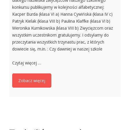
dlatego nazwiska zwycięzców naszego szkolnego
konkursu publikujemy w kolejności alfabetycznej:
Kacper Burda (klasa VI a) Hanna Cywińska (klasa IV c)
Patryk Kielak (klasa VIII b) Paulina Klaffke (klasa VI b)
Weronika Kurnikowska (klasa VIII b) Zwycięzcom oraz
wszystkim uczestnikom gratulujemy. I odsyłamy do
przeczytania wszystkich trzynastu prac, z których
dowiecie się, m.in. : Czy dawniej w naszej szkole
Czytaj więcej …
Zobacz więcej