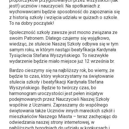
proporczyków przygotowanych przez wszystkich (tak
jest!) uczniów i nauczycieli. Na spotkaniach z
wychowawcami będzie sposobność do zapoznania się
z historią szkoły i wzięcia udziału w quizach o szkole.
To na dobry początek!
Społeczność szkoły zawsze jest mocno związana ze
swoim Patronem. Dlatego czujemy się wyjątkowo,
wiedząc, że stulecie Naszej Szkoły odbywa się w tym
samym roku, w którym nastąpi beatyfikacja Kardynała
Tysiąclecia Stefana Wyszyńskiego. To niezwykłe
wydarzenie będzie miało miejsce już 12 września br.
Bardzo cieszymy się na najbliższy rok, bo wiemy, że
będzie to czas, który wykorzystamy na świętowanie
stulecia szkoły i beatyfikacji Kardynała Stefana
Wyszyńskiego. Będzie to twórczy czas, bo
harmonogram uroczystości jest pełen inicjatyw
podejmowanych przez Nauczycieli Naszej Szkoły
wspólnie z Uczniami. Zapraszamy do wspólnego
świętowania także Uczniów innych mareckich szkół i
mieszkańców Naszego Miasta – teraz zachęcając do
odwiedzania naszej strony internetowej, w
najbliższych tygodniach do udziału w konkursach i