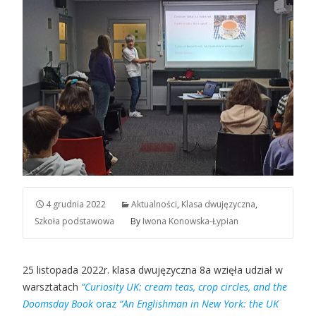
4 grudnia 2022
Aktualności
,
Klasa dwujęzyczna
,
Szkoła podstawowa
By
Iwona Konowska-Łypian
25 listopada 2022r. klasa dwujęzyczna 8a wzięła udział w
warsztatach
“Curiosity UK: cream teas, crop circles, and the
Doomsday Book
oraz
“An Englishman in New York: the UK