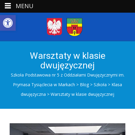
MENU
Open toolbar
Warsztaty w klasie
dwujęzycznej
Szkoła Podstawowa nr 5 z Oddziałami Dwujęzycznymi im.
Prymasa Tysiąclecia w Markach
>
Blog
>
Szkoła
>
Klasa
dwujęzyczna
>
Warsztaty w klasie dwujęzycznej