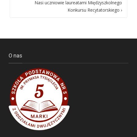
Nasi uczniowie laureatami Międzyszkolnego
navigation
Konkursu Recytatorskiego
›
O nas