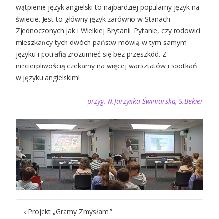
wątpienie język angielski to najbardziej popularny język na
świecie. Jest to główny język zarówno w Stanach
Zjednoczonych jak i Wielkiej Brytanii. Pytanie, czy rodowici
mieszkańcy tych dwóch państw mówią w tym samym
języku i potrafią zrozumieć się bez przeszkód. Z
niecierpliwością czekamy na więcej warsztatów i spotkań
w języku angielskim!
przyg. N.Jarzynka-Świniarska, S.Bekier
Post
‹
Projekt „Gramy Zmysłami”