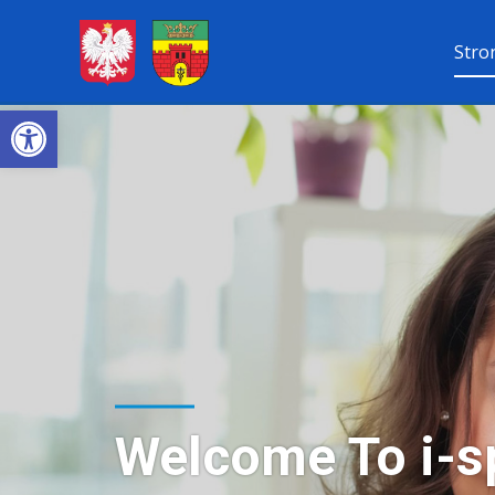
Przejdź
Stro
do
treści
Open toolbar
Welcome To i-sp