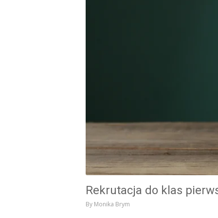
Rekrutacja do klas pier
By
Monika Brym