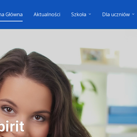
na Główna
Aktualności
Szkoła
Dla uczniów
irit