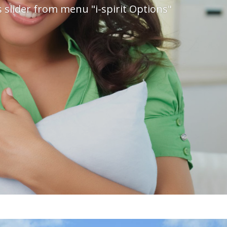
 slider from menu "i-spirit Options"