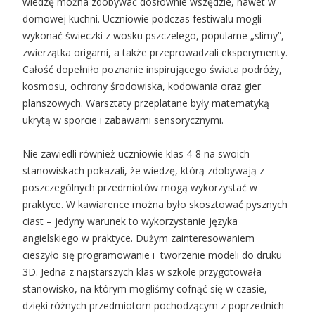
wiedzę można zdobywać dosłownie wszędzie, nawet w
domowej kuchni. Uczniowie podczas festiwalu mogli
wykonać świeczki z wosku pszczelego, popularne „slimy”,
zwierzątka origami, a także przeprowadzali eksperymenty.
Całość dopełniło poznanie inspirującego świata podróży,
kosmosu, ochrony środowiska, kodowania oraz gier
planszowych. Warsztaty przeplatane były matematyką
ukrytą w sporcie i zabawami sensorycznymi.
Nie zawiedli również uczniowie klas 4-8 na swoich
stanowiskach pokazali, że wiedzę, którą zdobywają z
poszczególnych przedmiotów mogą wykorzystać w
praktyce. W kawiarence można było skosztować pysznych
ciast – jedyny warunek to wykorzystanie języka
angielskiego w praktyce. Dużym zainteresowaniem
cieszyło się programowanie i tworzenie modeli do druku
3D. Jedna z najstarszych klas w szkole przygotowała
stanowisko, na którym mogliśmy cofnąć się w czasie,
dzięki różnych przedmiotom pochodzącym z poprzednich