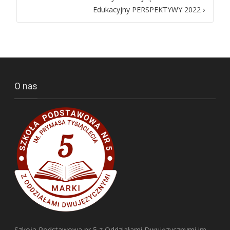
navigation
Edukacyjny PERSPEKTYWY 2022
›
O nas
Szkoła Podstawowa nr 5 z Oddziałami Dwujęzycznymi im.