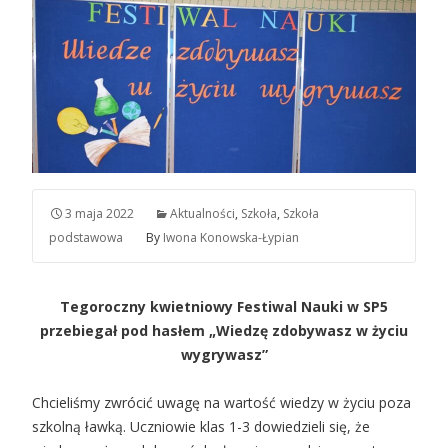
3 maja 2022
Aktualności
,
Szkoła
,
Szkoła
podstawowa
By
Iwona Konowska-Łypian
Tegoroczny kwietniowy Festiwal Nauki w SP5
przebiegał pod hasłem „Wiedzę zdobywasz w życiu
wygrywasz”
Chcieliśmy zwrócić uwagę na wartość wiedzy w życiu poza
szkolną ławką. Uczniowie klas 1-3 dowiedzieli się, że