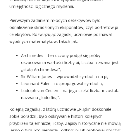
umiejętności logicznego myślenia.
Pierwszym zadaniem młodych detektywów było
odnalezienie skradzionych eksponatów, czyli portretów pi-
celebrytów. Rozwiązując zagadki, uczniowie poznawali
wybitnych matematyków, takich jak:
Archimedes – ten uczony podjął się próby
oszacowania wartości liczby pi, Liczba π zwana jest
,,stałą Archimedesa”;
Sir William Jones – wprowadził symbol π na pi;
Leonhard Euler – rozpropagował symbol π;
Ludolph van Ceulen – na jego cześć liczba π została
nazwana ,,ludolfiną”.
Kolejną zagadką, z którą uczniowie „Piątki” doskonale
sobie poradzili, było odkrywanie historii kolejnych
przybliżeń tajemniczej liczby. Zapisy historyczne nie mówią
jasno o tym, kto pierwszy „odkrył” pi lub próbował obliczyć