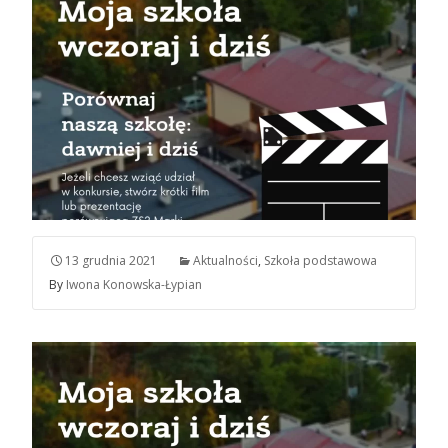
13 grudnia 2021
Aktualności
,
Szkoła podstawowa
By
Iwona Konowska-Łypian