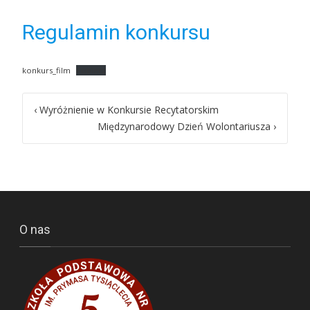
Regulamin konkursu
konkurs_film
Pobierz
Post
‹
Wyróżnienie w Konkursie Recytatorskim
Międzynarodowy Dzień Wolontariusza
›
navigation
O nas