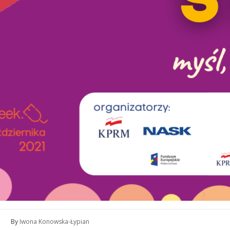
By
Iwona Konowska-Łypian