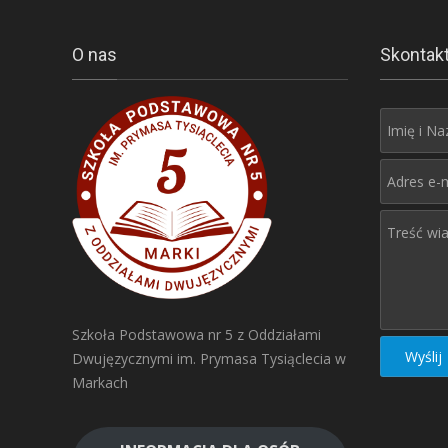
O nas
Skontakt
Szkoła Podstawowa nr 5 z Oddziałami
Dwujęzycznymi im. Prymasa Tysiąclecia w
Markach