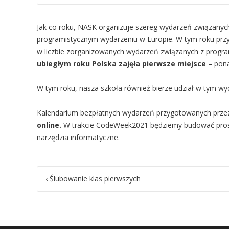
Jak co roku, NASK organizuje szereg wydarzeń związanyc
programistycznym wydarzeniu w Europie. W tym roku prz
w liczbie zorganizowanych wydarzeń związanych z prog
ubiegłym roku Polska zajęła pierwsze miejsce
– pona
W tym roku, nasza szkoła również bierze udział w tym wy
Kalendarium bezpłatnych wydarzeń przygotowanych przez 
online.
W trakcie CodeWeek2021 będziemy budować prost
narzędzia informatyczne.
Post
‹
Ślubowanie klas pierwszych
navigation