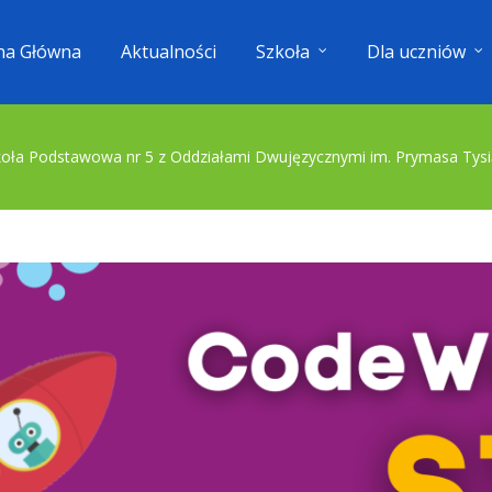
na Główna
Aktualności
Szkoła
Dla uczniów
koła Podstawowa nr 5 z Oddziałami Dwujęzycznymi im. Prymasa Tysi