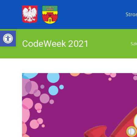
Przejdź
Stro
do
treści
Open toolbar
CodeWeek 2021
Sz