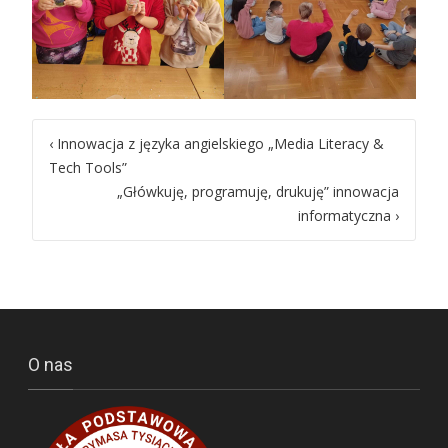
Post
‹
Innowacja z języka angielskiego „Media Literacy &
Tech Tools”
navigation
„Główkuję, programuję, drukuję” innowacja
informatyczna
›
O nas