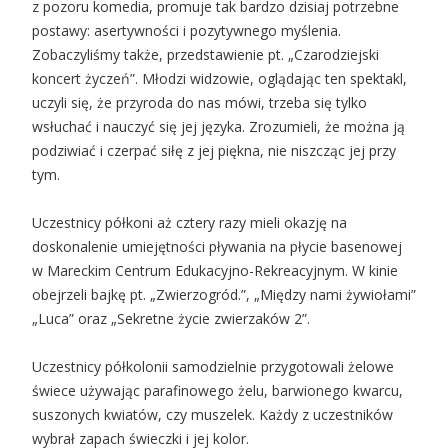
z pozoru komedia, promuje tak bardzo dzisiaj potrzebne
postawy: asertywności i pozytywnego myślenia.
Zobaczyliśmy także, przedstawienie pt. „Czarodziejski
koncert życzeń”. Młodzi widzowie, oglądając ten spektakl,
uczyli się, że przyroda do nas mówi, trzeba się tylko
wsłuchać i nauczyć się jej języka. Zrozumieli, że można ją
podziwiać i czerpać siłę z jej piękna, nie niszcząc jej przy
tym.
Uczestnicy półkoni aż cztery razy mieli okazję na
doskonalenie umiejętności pływania na płycie basenowej
w Mareckim Centrum Edukacyjno-Rekreacyjnym. W kinie
obejrzeli bajkę pt. „Zwierzogród.”, „Między nami żywiołami”
„Luca” oraz „Sekretne życie zwierzaków 2”.
Uczestnicy półkolonii samodzielnie przygotowali żelowe
świece używając parafinowego żelu, barwionego kwarcu,
suszonych kwiatów, czy muszelek. Każdy z uczestników
wybrał zapach świeczki i jej kolor.