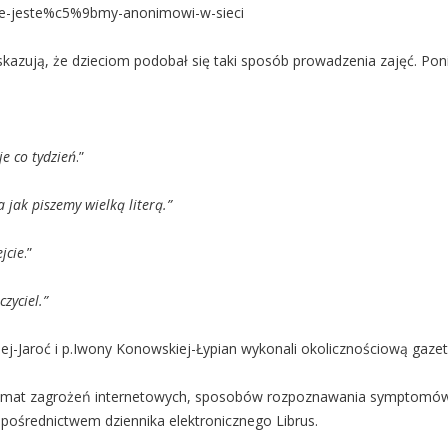
/nie-jeste%c5%9bmy-anonimowi-w-sieci
azują, że dzieciom podobał się taki sposób prowadzenia zajęć. Poniż
je co tydzień
.”
 jak piszemy wielką literą.”
jcie
.”
zyciel.”
ej-Jaroć i p.Iwony Konowskiej-Łypian wykonali okolicznościową gazet
temat zagrożeń internetowych, sposobów rozpoznawania symptomów uz
 pośrednictwem dziennika elektronicznego Librus.