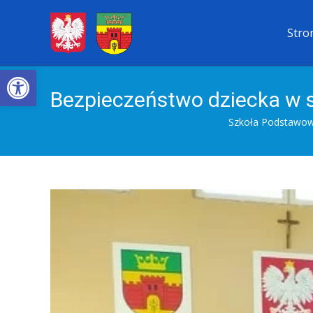
Przejdź
Stro
do
treści
Open toolbar
Bezpieczeństwo dziecka w s
Szkoła Podstawowa