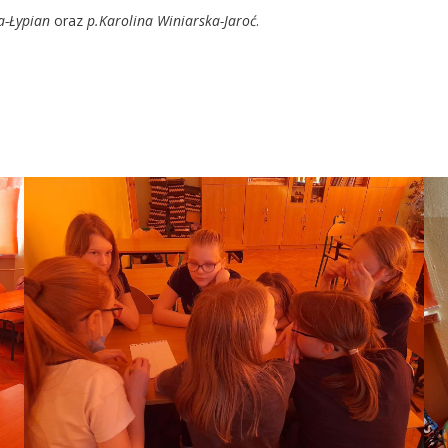
a-Łypian
oraz
p.Karolina Winiarska-Jaroć
.