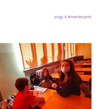
przyg. K.Winiarska-Jaroć