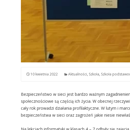
10 kwietnia 2022
Aktualności
,
Szkoła
,
Szkoła podstawo
Bezpieczeństwo w sieci jest bardzo ważnym zagadnieniem 
społecznościowe są częścią ich życia. W obecnej rzeczywi
cały rok prowadzi działania profilaktyczne. W lutym i ma
bezpieczeństwa w sieci oraz zagrożeń jakie niesie niewła
Na lekcjach informatyki w klasach 4 – 7 odbyły się zajęc