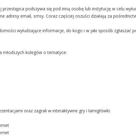
j przestępca podszywa się pod inną osobę lub instytucję w celu wył
wane adresy email, smsy. Coraz częściej oszuści działają za pośred
domości wyłudzające informacje, do kogo i w jaki sposób zgłaszać p
dla młodszych kolegów o tematyce:
zentacjami oraz zagrali w interaktywne gry i łamigłówki:
ernet
ernet