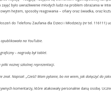
zajęć było uwrażliwienie młodych ludzi na problem obrażania w Inter
towym hejtem, sposoby reagowania – ofiary oraz świadka, oraz kszt
eń do Telefonu Zaufania dla Dzieci i Młodzieży (nr tel. 116111) ucz
 i opublikowała na YouTubie
.
raficzny – nagrodą był tablet
.
piłki nożnej szkolnej reprezentacji.
 znał. Napisał: „Cześć! Mam pytanie, bo nie wiem, jak dołączyć do jakiejś
tywnych komentarzy, które atakowały personalnie daną osobę. Ucznio