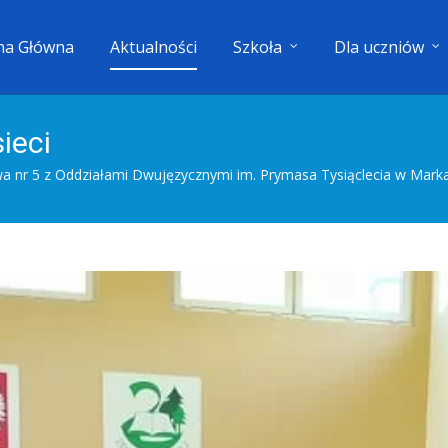
na Główna
Aktualności
Szkoła
Dla uczniów
ieci
 nr 5 z Oddziałami Dwujęzycznymi im. Prymasa Tysiąclecia w Mark