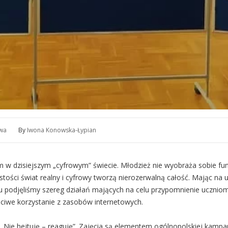
wa
By
Iwona Konowska-Łypian
w dzisiejszym „cyfrowym” świecie. Młodzież nie wyobraża sobie funk
stości świat realny i cyfrowy tworzą nierozerwalną całość. Mając na
rcu podjęliśmy szereg działań mających na celu przypomnienie uczniom
ściwe korzystanie z zasobów internetowych.
ia „Nie hejtuję – reaguję”. Zajęcia są elementem ogólnopolskiej kamp