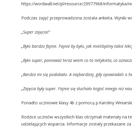
https://wordwall.net/pl/resource/29977968/informatyka
Podczas zajęć przeprowadzona została ankieta. Wyniki wsk
„Super zajęcia!”
„Było bardzo fajnie. Fajnie by było, jak mielibyśmy takie lekc
„Było super, ponieważ teraz wiem co to netykieta, co oznacza
„Bardzo mi się podobało. A najbardziej, gdy opowiadali o he
„Zajęcia były super. Fajnie się słuchało kogoś innego niż nauc
Ponadto uczniowie klasy 4b z pomocą p.Karoliny Winiarski
Rodzice uczniów wszystkich klas otrzymali materiały na 
udzielających wsparcia. Informacje zostały przekazane za