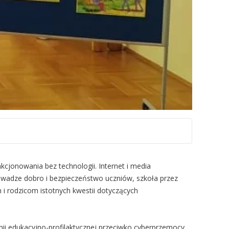
cjonowania bez technologii. Internet i media
 uwadze dobro i bezpieczeństwo uczniów, szkoła przez
 i rodzicom istotnych kwestii dotyczących
anii edukacyjno-profilaktycznej przeciwko cyberprzemocy