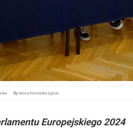
wowa
By
Iwona Konowska-Łypian
rlamentu Europejskiego 2024