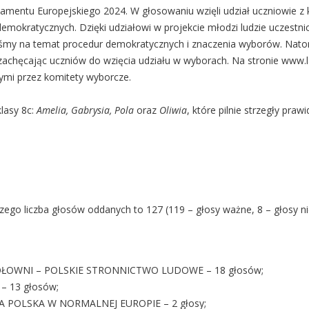
mentu Europejskiego 2024. W głosowaniu wzięli udział uczniowie z kl
emokratycznych. Dzięki udziałowi w projekcie młodzi ludzie uczestnic
śmy na temat procedur demokratycznych i znaczenia wyborów. Nato
 zachęcając uczniów do wzięcia udziału w wyborach. Na stronie
www.l
ymi przez komitety wyborcze.
lasy 8c:
Amelia, Gabrysia, Pola
oraz
Oliwia
, które pilnie strzegły pr
ego liczba głosów oddanych to 127 (119 – głosy ważne, 8 – głosy n
ŁOWNI – POLSKIE STRONNICTWO LUDOWE – 18 głosów;
 13 głosów;
OLSKA W NORMALNEJ EUROPIE – 2 głosy;