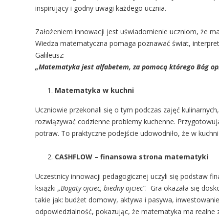
inspirujący i godny uwagi każdego ucznia.
Założeniem innowacji jest uświadomienie uczniom, że ma
Wiedza matematyczna pomaga poznawać świat, interpretow
Galileusz:
„Matematyka jest alfabetem, za pomocą którego Bóg opi
Matematyka w kuchni
Uczniowie przekonali się o tym podczas zajęć kulinarnych
rozwiązywać codzienne problemy kuchenne. Przygotowując 
potraw. To praktyczne podejście udowodniło, że w kuchni n
CASHFLOW – finansowa strona matematyki
Uczestnicy innowacji pedagogicznej uczyli się podstaw 
książki
„Bogaty ojciec, biedny ojciec”
.
Gra okazała się dosk
takie jak: budżet domowy, aktywa i pasywa, inwestowanie
odpowiedzialność, pokazując, że matematyka ma realne 