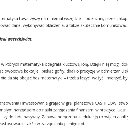
tematyka towarzyszy nam niemal wszędzie – od kuchni, przez zakupy
ać dane, wykonywać obliczenia, a także skutecznie komunikować si
sał wszechświat.”
, w których matematyka odegrała kluczową rolę. Dzięki niej mogli dok
owocowe koktajle i piekąc gofry, dbali o precyzję w odmierzaniu s
ie da się obejść bez matematyki – trzeba liczyć, ważyć i mierzyć, by
finansowania i inwestowania grając w grę planszową CASHFLOW, stwo
onałym narzędziem do nauki zarządzania finansami w praktyce. Uczni
 czy dochód pasywny. Zabawa połączona z edukacją rozwijała anality
zastosowanie także w zarządzaniu pieniędzmi.