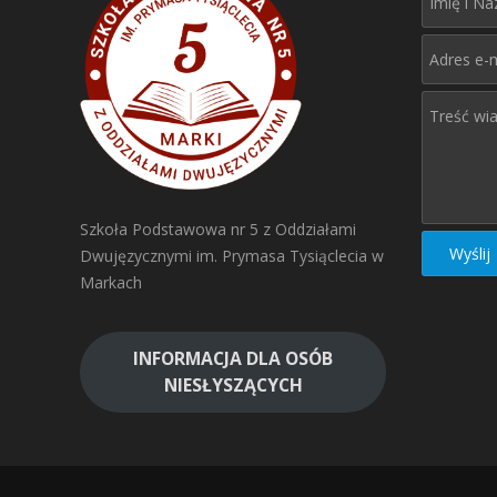
Szkoła Podstawowa nr 5 z Oddziałami
Dwujęzycznymi im. Prymasa Tysiąclecia w
Markach
INFORMACJA DLA OSÓB
NIESŁYSZĄCYCH