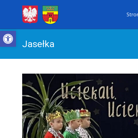
Przejdź
Stro
do
treści
Open toolbar
Jasełka