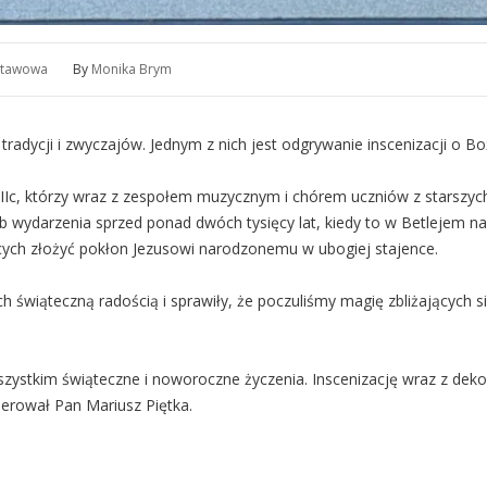
stawowa
By
Monika Brym
tradycji i zwyczajów. Jednym z nich jest odgrywanie inscenizacji o 
IIc, którzy wraz z zespołem muzycznym i chórem uczniów z starszych
 wydarzenia sprzed ponad dwóch tysięcy lat, kiedy to w Betlejem nar
ających złożyć pokłon Jezusowi narodzonemu w ubogiej stajence.
ich świąteczną radością i sprawiły, że poczuliśmy magię zbliżających 
wszystkim świąteczne i noworoczne życzenia. Inscenizację wraz z de
rował Pan Mariusz Piętka.