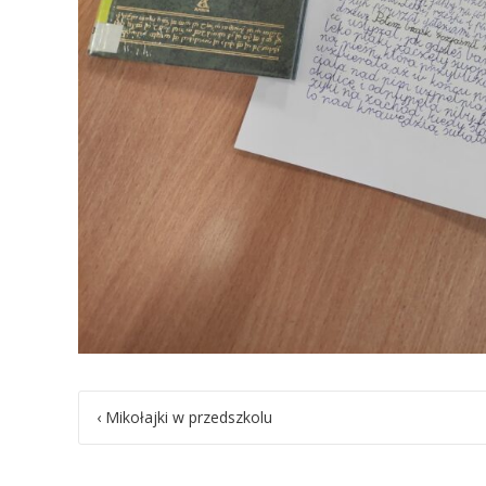
Post
‹
Mikołajki w przedszkolu
navigation