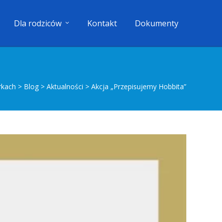
Dla rodziców
Kontakt
Dokumenty
rkach
>
Blog
>
Aktualności
>
Akcja „Przepisujemy Hobbita”