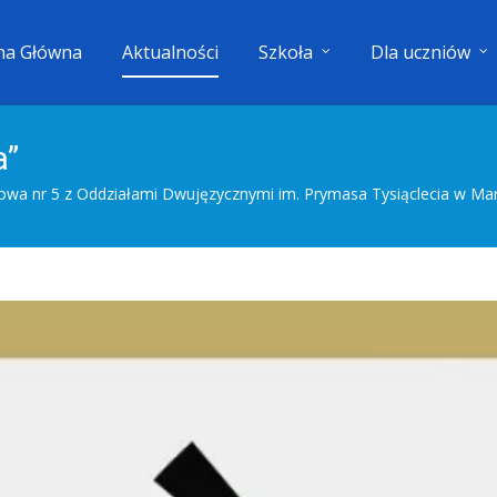
na Główna
Aktualności
Szkoła
Dla uczniów
a”
wa nr 5 z Oddziałami Dwujęzycznymi im. Prymasa Tysiąclecia w Ma