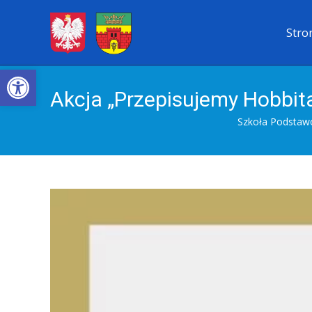
Przejdź
Stro
do
treści
Open toolbar
Akcja „Przepisujemy Hobbit
Szkoła Podstawo