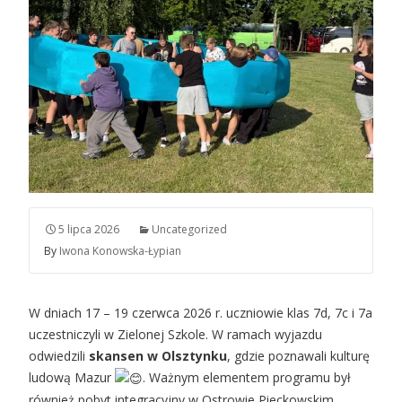
5 lipca 2026
Uncategorized
By
Iwona Konowska-Łypian
W dniach 17 – 19 czerwca 2026 r. uczniowie klas 7d, 7c i 7a
uczestniczyli w Zielonej Szkole. W ramach wyjazdu
odwiedzili
skansen w Olsztynku
, gdzie poznawali kulturę
ludową Mazur
. Ważnym elementem programu był
również pobyt integracyjny w Ostrowie Pieckowskim,