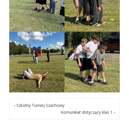
Post
‹
Szkolny Turniej Szachowy
Komunikat dotyczący klas 1
›
navigation