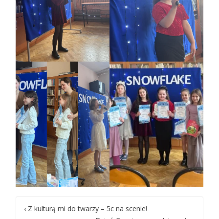
Post
‹
Z kulturą mi do twarzy – 5c na scenie!