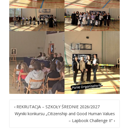
Post
‹
REKRUTACJA – SZKOŁY ŚREDNIE 2026/2027
Wyniki konkursu „Citizenship and Good Human Values
navigation
– Lapbook Challenge II”
›