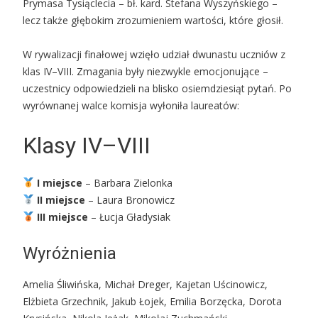
Prymasa Tysiąclecia – bł. kard. Stefana Wyszyńskiego –
lecz także głębokim zrozumieniem wartości, które głosił.
W rywalizacji finałowej wzięło udział dwunastu uczniów z
klas IV–VIII. Zmagania były niezwykle emocjonujące –
uczestnicy odpowiedzieli na blisko osiemdziesiąt pytań. Po
wyrównanej walce komisja wyłoniła laureatów:
Klasy IV–VIII
I miejsce
– Barbara Zielonka
II miejsce
– Laura Bronowicz
III miejsce
– Łucja Gładysiak
Wyróżnienia
Amelia Śliwińska, Michał Dreger, Kajetan Uścinowicz,
Elżbieta Grzechnik, Jakub Łojek, Emilia Borzęcka, Dorota