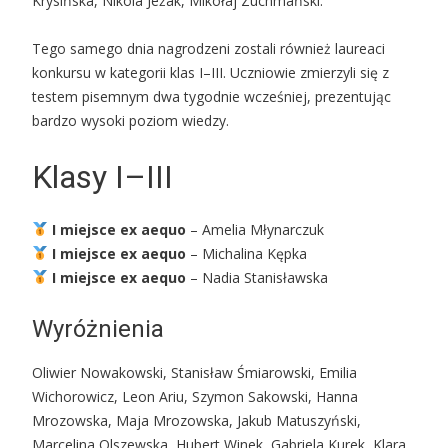
Krysińska, Nikola Jeżak, Mikołaj Zuchmański.
Tego samego dnia nagrodzeni zostali również laureaci
konkursu w kategorii klas I–III. Uczniowie zmierzyli się z
testem pisemnym dwa tygodnie wcześniej, prezentując
bardzo wysoki poziom wiedzy.
Klasy I–III
I miejsce ex aequo
– Amelia Młynarczuk
I miejsce ex aequo
– Michalina Kępka
I miejsce ex aequo
– Nadia Stanisławska
Wyróżnienia
Oliwier Nowakowski, Stanisław Śmiarowski, Emilia
Wichorowicz, Leon Ariu, Szymon Sakowski, Hanna
Mrozowska, Maja Mrozowska, Jakub Matuszyński,
Marcelina Olszewska, Hubert Winek, Gabriela Kurek, Klara