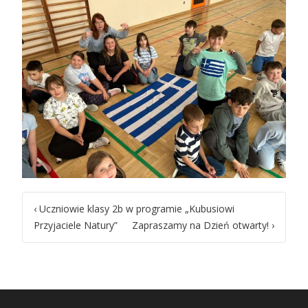
Post
‹
Uczniowie klasy 2b w programie „Kubusiowi
Przyjaciele Natury”
Zapraszamy na Dzień otwarty!
›
navigation