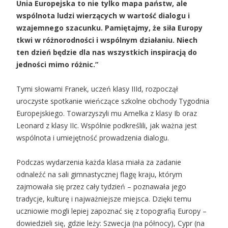
Unia Europejska to nie tylko mapa państw, ale
wspólnota ludzi wierzących w wartość dialogu i
wzajemnego szacunku. Pamiętajmy, że siła Europy
tkwi w różnorodności i wspólnym działaniu. Niech
ten dzień będzie dla nas wszystkich inspiracją do
jedności mimo różnic.”
Tymi słowami Franek, uczeń klasy IIId, rozpoczął
uroczyste spotkanie wieńczące szkolne obchody Tygodnia
Europejskiego. Towarzyszyli mu Amelka z klasy Ib oraz
Leonard z klasy IIc. Wspólnie podkreślili, jak ważna jest
wspólnota i umiejętność prowadzenia dialogu.
Podczas wydarzenia każda klasa miała za zadanie
odnaleźć na sali gimnastycznej flagę kraju, którym
zajmowała się przez cały tydzień – poznawała jego
tradycje, kulturę i najważniejsze miejsca. Dzięki temu
uczniowie mogli lepiej zapoznać się z topografią Europy –
dowiedzieli się, gdzie leży: Szwecja (na północy), Cypr (na