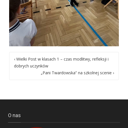
Post
‹
Wielki Post w klasach 1 – czas modlitwy, refleksji i
dobrych uczynków
navigation
„Pani Twardowska” na szkolnej scenie
›
O nas